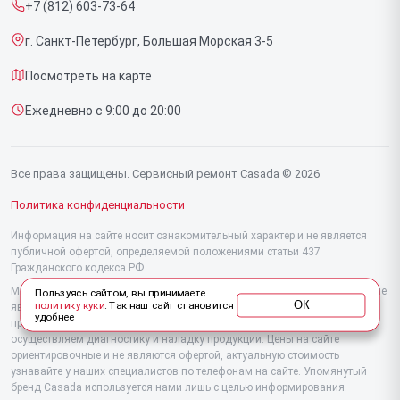
+7 (812) 603-73-64
Срочный ремонт
Массажных накидок
г. Санкт-Петербург, Большая Морская 3-5
Доставка и способы оплаты
Ручных массажеров
Посмотреть на карте
Диагностика
Ежедневно с 9:00 до 20:00
Контакты
Все права защищены. Сервисный ремонт Casada © 2026
Политика конфиденциальности
Информация на сайте носит ознакомительный характер и не является
публичной офертой, определяемой положениями статьи 437
Гражданского кодекса РФ.
Мы специализируемся на обслуживании и ремонте техники Casada, но не
Пользуясь сайтом, вы принимаете
ОК
политику куки
. Так наш сайт становится
являемся их официальным представителем. Предоставляем
удобнее
профессиональные услуги после истечения гарантии, а также
осуществляем диагностику и наладку продукции. Цены на сайте
ориентировочные и не являются офертой, актуальную стоимость
узнавайте у наших специалистов по телефонам на сайте. Упомянутый
бренд Casada используется нами лишь с целью информирования.