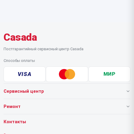
обратитесь в авторизованный сервисный центр, это
может быть бесплатно. Мы честно скажем об этом на
диагностике.
Casada
Постгарантийный сервисный центр Casada
Способы оплаты
VISA
МИР
Сервисный центр
О нашем сервисе
Ремонт
Гарантия
Массажных кресел
Контакты
Прайс-лист
Массажеров для ног