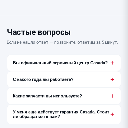
Частые вопросы
Если не нашли ответ — позвоните, ответим за 5 минут.
Вы официальный сервисный центр Casada?
Нет, мы независимый постгарантийный сервис и не
связаны с Casada официально. Ремонтируем технику
С какого года вы работаете?
вне заводской гарантии и даём собственную
С 2016 года, специализируемся на ремонте техники
гарантию на свою работу.
Casada.
Какие запчасти вы используете?
Оригинальные, если можем их получить как
У меня ещё действует гарантия Casada. Стоит
независимая мастерская, либо качественные
ли обращаться к вам?
совместимые аналоги. Всегда предупреждаем о
выборе до начала ремонта.
Если поломка похожа на заводской брак — сначала