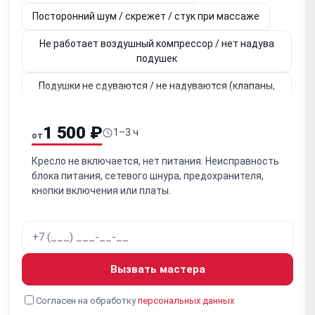
Посторонний шум / скрежет / стук при массаже
Не работает воздушный компрессор / нет надува
подушек
Подушки не сдуваются / не надуваются (клапаны,
пневмосистема)
Не работает наклон спинки / реклайнер
1 500 ₽
1–3 ч
от
Не работает выдвижение / подъём подножки
Кресло не включается, нет питания. Неисправность
блока питания, сетевого шнура, предохранителя,
Не работает подогрев
кнопки включения или платы.
Не работает массаж стоп / ролики для стоп
Не работает пульт управления / не реагирует
Не работает дисплей пульта / сенсорный экран
Вызвать мастера
Кресло зависает / ошибка на дисплее (error code)
Согласен на обработку
персональных данных