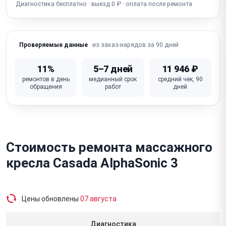
Не работает сканирование тела (body scan) /
Диагностика бесплатно · выезд 0 ₽ · оплата после ремонта
неверное позиционирование
Заклинило / застряло кресло в одном положении
из заказ-нарядов за 90 дней
Проверяемые данные
Неисправна плата управления / блок питания
11%
5–7 дней
11 946 ₽
Обрыв / повреждение проводки, шлейфов,
ремонтов в день
медианный срок
средний чек, 90
разъёмов
обращения
работ
дней
Порвана / повреждена обивка (экокожа)
Стоимость ремонта массажного
кресла Casada AlphaSonic 3
Цены обновлены
07 августа
Диагностика